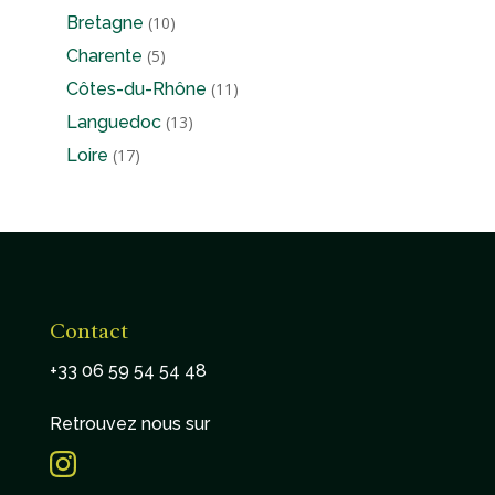
produits
10
Bretagne
10
produits
5
Charente
5
produits
11
Côtes-du-Rhône
11
produits
13
Languedoc
13
produits
17
Loire
17
produits
Contact
+33 06 59 54 54 48
Retrouvez nous sur