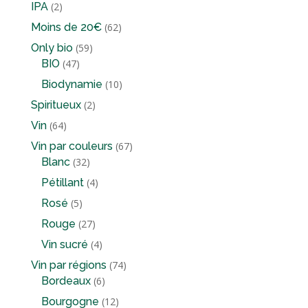
produits
2
IPA
2
produits
62
Moins de 20€
62
produits
59
Only bio
59
47
produits
BIO
47
produits
10
Biodynamie
10
produits
2
Spiritueux
2
produits
64
Vin
64
produits
67
Vin par couleurs
67
32
produits
Blanc
32
produits
4
Pétillant
4
produits
5
Rosé
5
produits
27
Rouge
27
produits
4
Vin sucré
4
produits
74
Vin par régions
74
6
produits
Bordeaux
6
produits
12
Bourgogne
12