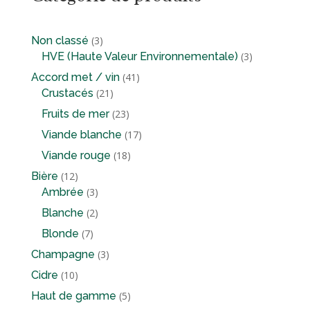
3
Non classé
3
produits
3
HVE (Haute Valeur Environnementale)
3
produits
41
Accord met / vin
41
21
produits
Crustacés
21
produits
23
Fruits de mer
23
produits
17
Viande blanche
17
produits
18
Viande rouge
18
produits
12
Bière
12
produits
3
Ambrée
3
produits
2
Blanche
2
produits
7
Blonde
7
produits
3
Champagne
3
produits
10
Cidre
10
produits
5
Haut de gamme
5