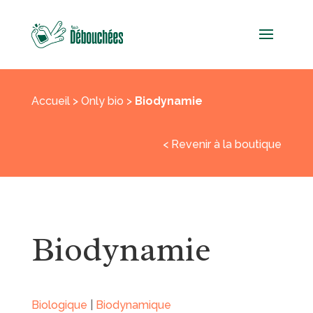
Accueil
>
Only bio
>
Biodynamie
< Revenir à la boutique
Biodynamie
Biologique
|
Biodynamique