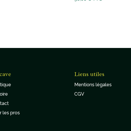
cave
Liens utiles
tique
Mentions légales
oire
CGV
tact
r les pros