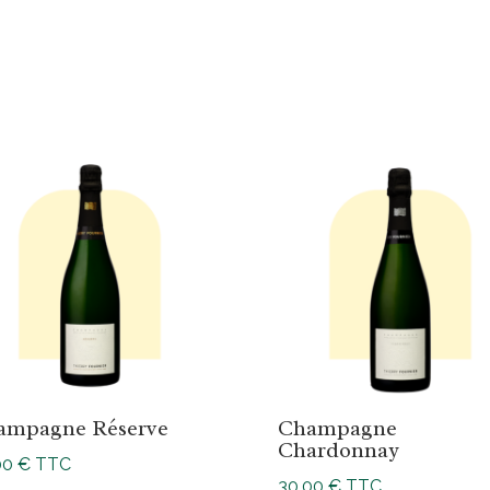
ampagne Réserve
Champagne
Chardonnay
00
€
TTC
30,00
€
TTC