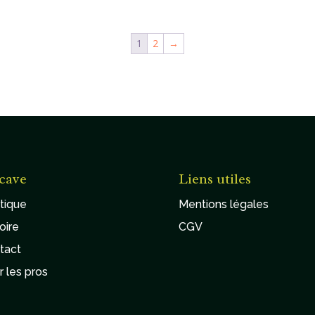
1
2
→
cave
Liens utiles
tique
Mentions légales
oire
CGV
tact
r les pros