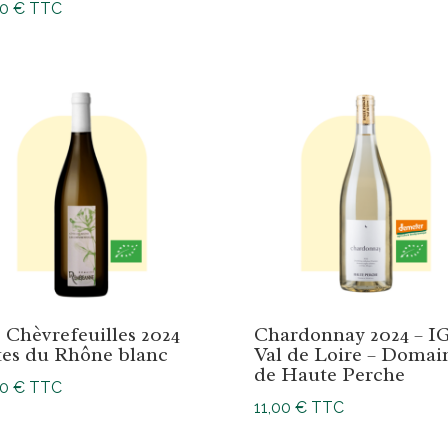
00
€
TTC
 Chèvrefeuilles 2024
Chardonnay 2024 – I
es du Rhône blanc
Val de Loire – Domai
de Haute Perche
00
€
TTC
11,00
€
TTC