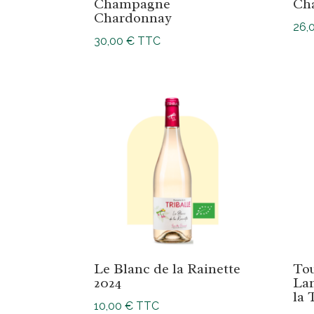
Champagne
Ch
Chardonnay
26,
30,00
€
TTC
Le Blanc de la Rainette
Tou
2024
La
la 
10,00
€
TTC