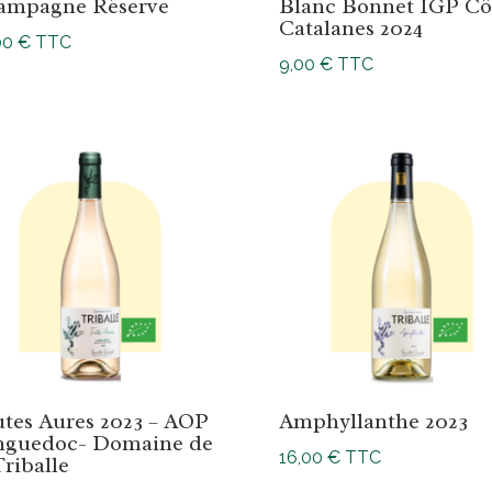
ampagne Réserve
Blanc Bonnet IGP Cô
Catalanes 2024
00
€
TTC
9,00
€
TTC
tes Aures 2023 – AOP
Amphyllanthe 2023
nguedoc- Domaine de
16,00
€
TTC
Triballe