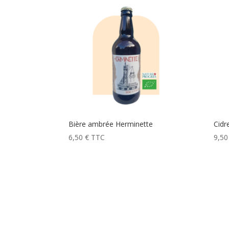
Bière ambrée Herminette
Cidr
6,50
€
TTC
9,5