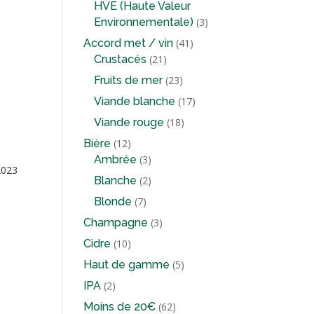
produits
HVE (Haute Valeur
3
Environnementale)
3
produits
41
Accord met / vin
41
21
produits
Crustacés
21
produits
23
Fruits de mer
23
produits
17
Viande blanche
17
produits
18
Viande rouge
18
produits
12
Bière
12
produits
3
Ambrée
3
2023
produits
2
Blanche
2
produits
7
Blonde
7
produits
3
Champagne
3
produits
10
Cidre
10
produits
5
Haut de gamme
5
produits
2
IPA
2
produits
62
Moins de 20€
62