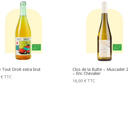
e Tout Droit extra brut
Clos de la Butte – Muscadet 
– Eric Chevalier
0
€
TTC
16,00
€
TTC