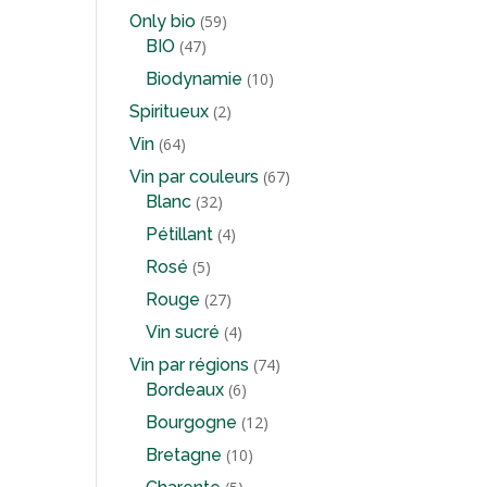
produits
59
Only bio
59
47
produits
BIO
47
produits
10
Biodynamie
10
produits
2
Spiritueux
2
produits
64
Vin
64
produits
67
Vin par couleurs
67
32
produits
Blanc
32
produits
4
Pétillant
4
produits
5
Rosé
5
produits
27
Rouge
27
produits
4
Vin sucré
4
produits
74
Vin par régions
74
6
produits
Bordeaux
6
produits
12
Bourgogne
12
produits
10
Bretagne
10
produits
5