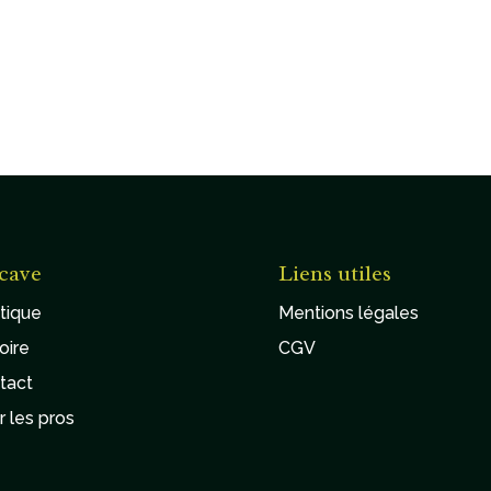
cave
Liens utiles
tique
Mentions légales
oire
CGV
tact
r les pros