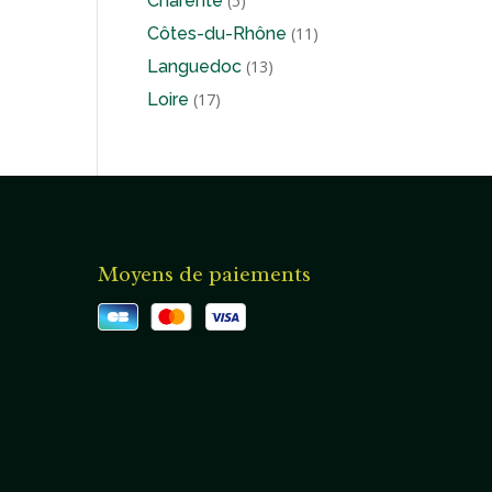
Charente
5
produits
11
Côtes-du-Rhône
11
produits
13
Languedoc
13
produits
17
Loire
17
produits
Moyens de paiements