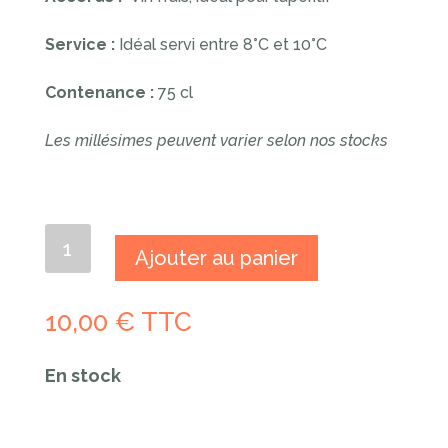
Service :
Idéal servi entre 8°C et 10°C
Contenance :
75 cl
Les millésimes peuvent varier selon nos stocks
quantité
Ajouter au panier
de
Le
Blanc
10,00
€
TTC
de
la
Rainette
En stock
2024