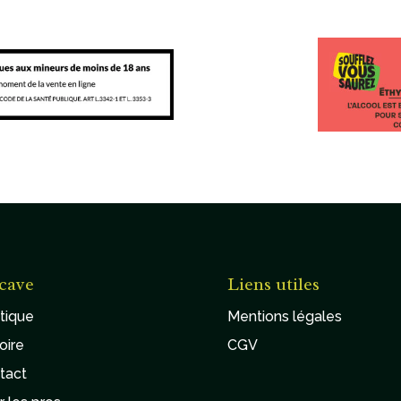
cave
Liens utiles
tique
Mentions légales
oire
CGV
tact