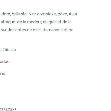
oré, brillante. Nez complexe, poire, fleur
 attaque, de la rondeur, du gras et de la
e sur des notes de miel, d’amandes et de
 Triballe
edoc
nne
ns (2027)