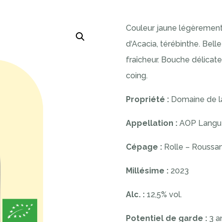
Couleur jaune légèrement d
d‘Acacia, térébinthe. Belle
fraîcheur. Bouche délicat
coing.
Propriété :
Domaine de la
Appellation :
AOP Langu
Cépage :
Rolle – Roussa
Millésime :
2023
Alc. :
12,5% vol.
Potentiel de garde :
3 a