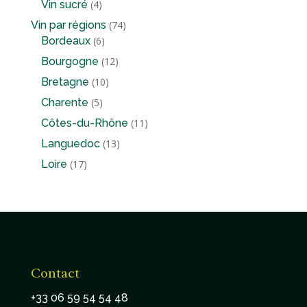
4
Vin sucré
4
produits
74
Vin par régions
74
6
produits
Bordeaux
6
produits
12
Bourgogne
12
produits
10
Bretagne
10
produits
5
Charente
5
produits
11
Côtes-du-Rhône
11
produits
13
Languedoc
13
produits
17
Loire
17
produits
Contact
+33 06 59 54 54 48