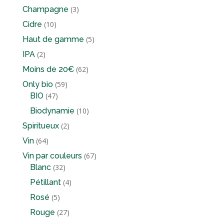
produits
3
Champagne
3
produits
10
Cidre
10
produits
5
Haut de gamme
5
produits
2
IPA
2
produits
62
Moins de 20€
62
produits
59
Only bio
59
47
produits
BIO
47
produits
10
Biodynamie
10
produits
2
Spiritueux
2
produits
64
Vin
64
produits
67
Vin par couleurs
67
32
produits
Blanc
32
produits
4
Pétillant
4
produits
5
Rosé
5
produits
27
Rouge
27
produits