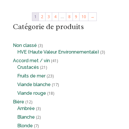
1
2
3
4
…
8
9
10
→
Catégorie de produits
3
Non classé
3
produits
3
HVE (Haute Valeur Environnementale)
3
produits
41
Accord met / vin
41
21
produits
Crustacés
21
produits
23
Fruits de mer
23
produits
17
Viande blanche
17
produits
18
Viande rouge
18
produits
12
Bière
12
produits
3
Ambrée
3
produits
2
Blanche
2
produits
7
Blonde
7