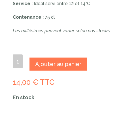
Service :
Idéal servi entre 12 et 14°C
Contenance :
75 cl
Les millésimes peuvent varier selon nos stocks
quantité
Ajouter au panier
de
AOP
Mâcon-
14,00
€
TTC
Pierreclos
-
La
En stock
Pie
Côl
2023