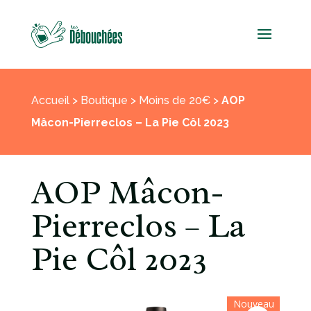
Accueil
>
Boutique
>
Moins de 20€
>
AOP
Mâcon-Pierreclos – La Pie Côl 2023
AOP Mâcon-
Pierreclos – La
Pie Côl 2023
Nouveau