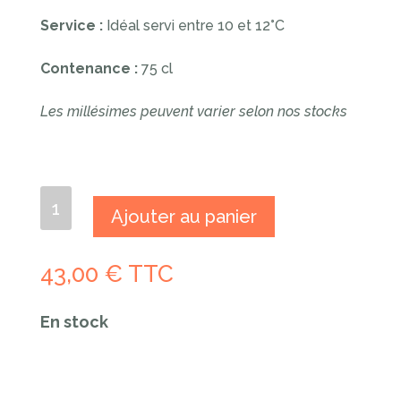
Service :
Idéal servi entre 10 et 12°C
Contenance :
75 cl
Les millésimes peuvent varier selon nos stocks
quantité
Ajouter au panier
de
AOP
Chablis
43,00
€
TTC
1er
cru
"La
En stock
Fourchaume"
2023