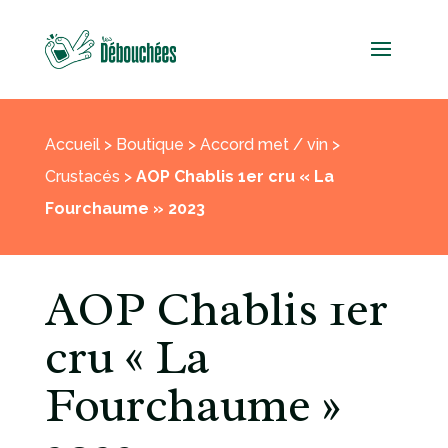
Accueil
>
Boutique
>
Accord met / vin
>
Crustacés
>
AOP Chablis 1er cru « La
Fourchaume » 2023
AOP Chablis 1er
cru « La
Fourchaume »